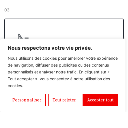
03
Nous respectons votre vie privée.
Construction et suivi
Nous utilisons des cookies pour améliorer votre expérience
Le chantier est mené par un conducteur de
de navigation, diffuser des publicités ou des contenus
travaux dédié, garant du respect des délais, du
personnalisés et analyser notre trafic. En cliquant sur «
budget et de la qualité.
Tout accepter », vous consentez à notre utilisation des
cookies.
Personnaliser
Tout rejeter
Accepter tout
04